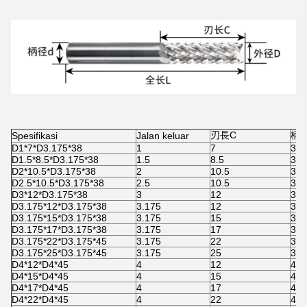
刃長C
柄径
Spesifikasi
Jalan keluar
D1*7*D3.17
5*38
1
7
3.1
D1.5*8.5*D3.175*38
1.5
8.5
3.1
D2*10.5*D3.175*38
2
10.5
3.1
D2.5*10.5*D3.175*38
2.5
10.5
3.1
D3*12*D3.175*38
3
12
3.1
D3.175*12*D3.175*38
3.175
12
3.1
D3.175*15*D3.175*38
3.175
15
3.1
D3.175*17*D3.175*38
3.175
17
3.1
D3.175*22*D3.175*45
3.175
22
3.1
D3.175*25*D3.175*45
3.175
25
3.1
D4*12*D4*45
4
12
4
D4*15*D4*45
4
15
4
D4*17*D4*45
4
17
4
D4*22*D4*45
4
22
4