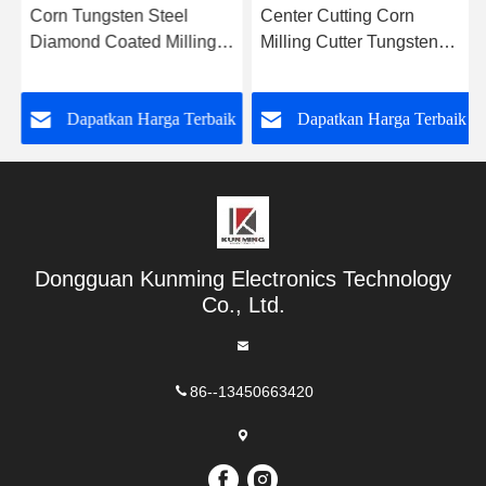
Corn Tungsten Steel
Center Cutting Corn
Diamond Coated Milling
Milling Cutter Tungsten
Cutter End Mill Graphite
Steel Carbide Milling
Milling Cutter
Cutter
k
Dapatkan Harga Terbaik
Dapatkan Harga Terbaik
Dongguan Kunming Electronics Technology
Co., Ltd.
86--13450663420