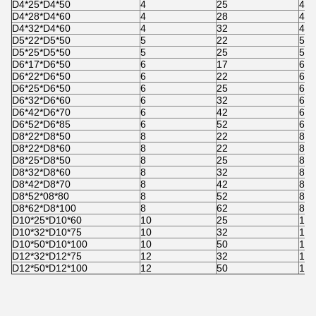
D4*25*D4*50
4
25
4
D4*28*D4*60
4
28
4
D4*32*D4*60
4
32
4
D5*22*D5*50
5
22
5
D5*25*D5*50
5
25
5
D6*17*D6*50
6
17
6
D6*22*D6*50
6
22
6
D6*25*D6*50
6
25
6
D6*32*D6*60
6
32
6
D6*42*D6*70
6
42
6
D6*52*D6*85
6
52
6
D8*22*D8*50
8
22
8
D8*22*D8*60
8
22
8
D8*25*D8*50
8
25
8
D8*32*D8*60
8
32
8
D8*42*D8*70
8
42
8
D8*52*08*80
8
52
8
D8*62*D8*100
8
62
8
D10*25*D10*60
10
25
10
D10*32*D10*75
10
32
10
D10*50*D10*100
10
50
10
D12*32*D12*75
12
32
12
D12*50*D12*100
12
50
12