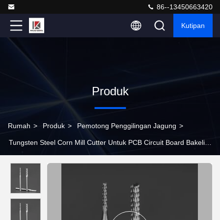
86--13450663420
Kutipan
Produk
Rumah
>
Produk
>
Pemotong Penggilingan Jagung
>
Tungsten Steel Corn Mill Cutter Untuk PCB Circuit Board Bakelite
Carbon Fiber Board