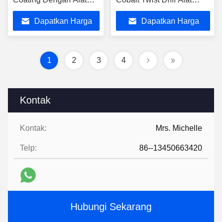
Pemotong Presisi
CNC
Dapatkan Harga
Dapatkan Harga
Terbaik
Terbaik
1
2
3
4
Kontak
Kontak:
Mrs. Michelle
Telp:
86--13450663420
Hubungi Sekarang