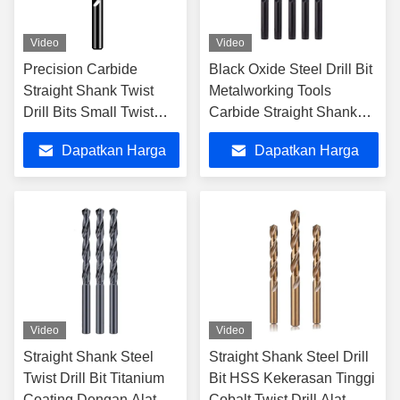
Video
Video
Precision Carbide
Black Oxide Steel Drill Bit
Straight Shank Twist
Metalworking Tools
Drill Bits Small Twist
Carbide Straight Shank
Drill Set untuk
Drill Bit Pengolahan
Dapatkan Harga
Dapatkan Harga
Pemotongan
logam
Terbaik
Terbaik
Video
Video
Straight Shank Steel
Straight Shank Steel Drill
Twist Drill Bit Titanium
Bit HSS Kekerasan Tinggi
Coating Dengan Alat
Cobalt Twist Drill Alat