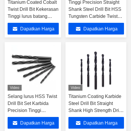
Titanium Coated Cobalt
Tinggi Precision Straight
Twist Drill Bit Kekerasan
Shank Steel Drill Bit HSS
Tinggi lurus batang
Tungsten Carbide Twist
Twist Drill Bit
Drill Bits
Dapatkan Harga
Dapatkan Harga
Terbaik
Terbaik
Video
Video
Selang lurus HSS Twist
Titanium Coating Karbide
Drill Bit Set Karbida
Steel Drill Bit Straight
Precision Tinggi
Shank High Strength Drill
Tungsten Karbida Bor
Bits
Dapatkan Harga
Dapatkan Harga
Bit