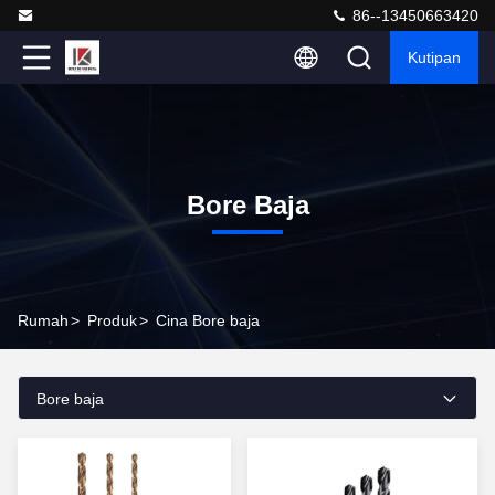
86--13450663420
Kutipan
Bore Baja
Rumah
>
Produk
>
Cina Bore baja
Bore baja