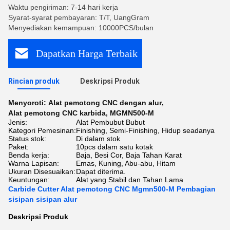
Waktu pengiriman: 7-14 hari kerja
Syarat-syarat pembayaran: T/T, UangGram
Menyediakan kemampuan: 10000PCS/bulan
Dapatkan Harga Terbaik
Rincian produk
Deskripsi Produk
Menyoroti:
Alat pemotong CNC dengan alur
,
Alat pemotong CNC karbida
,
MGMN500-M
Jenis:
Alat Pembubut Bubut
Kategori Pemesinan:
Finishing, Semi-Finishing, Hidup seadanya
Status stok:
Di dalam stok
Paket:
10pcs dalam satu kotak
Benda kerja:
Baja, Besi Cor, Baja Tahan Karat
Warna Lapisan:
Emas, Kuning, Abu-abu, Hitam
Ukuran Disesuaikan:
Dapat diterima.
Keuntungan:
Alat yang Stabil dan Tahan Lama
Carbide Cutter Alat pemotong CNC Mgmn500-M Pembagian
sisipan sisipan alur
Deskripsi Produk