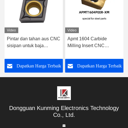
Video
Video
Apmt 1604 Carbide
Tungsten Carbide CNC
Milling Insert CNC
Insert Indexable Milling
Cemented Carbide Inserts
Inserts Untuk Tungsten
Untuk Baja
Steel Drill Dan Reamer
k
Dapatkan Harga Terbaik
Dapatkan Harga Terbaik
Dongguan Kunming Electronics Technology
Co., Ltd.