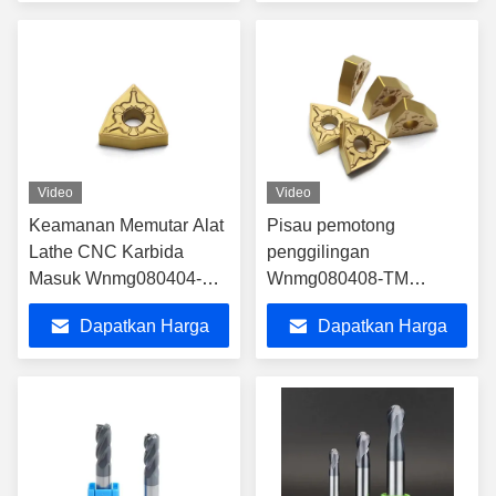
asli
Terbaik
Terbaik
Video
Video
Keamanan Memutar Alat
Pisau pemotong
Lathe CNC Karbida
penggilingan
Masuk Wnmg080404-TM
Wnmg080408-TM
Wnmg080408-TM
Wnmg080404-TM
Dapatkan Harga
Dapatkan Harga
Wnmg080412-TM
Wnmg080412-TM
Terbaik
Terbaik