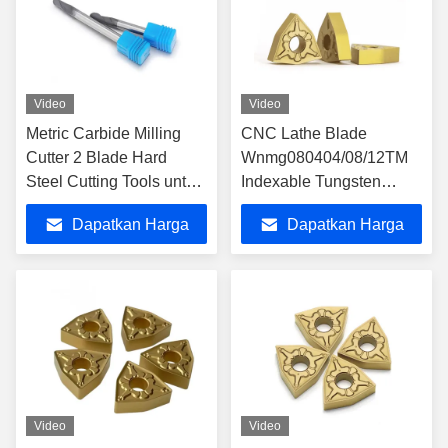
Video
Video
Metric Carbide Milling
CNC Lathe Blade
Cutter 2 Blade Hard
Wnmg080404/08/12TM
Steel Cutting Tools untuk
Indexable Tungsten
pemotongan tugas berat
Carbide dengan Lapisan
Dapatkan Harga
Dapatkan Harga
CVD
Terbaik
Terbaik
Video
Video