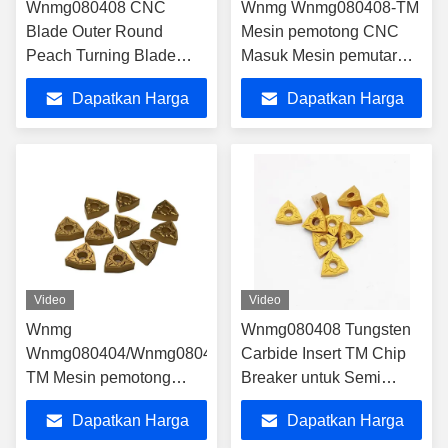
Wnmg080408 CNC
Wnmg Wnmg080408-TM
Blade Outer Round
Mesin pemotong CNC
Peach Turning Blade
Masuk Mesin pemutar
Stainless Steel
karbida pemotong asli
Dapatkan Harga
Dapatkan Harga
Aluminium Lathe
untuk mesin bubut
Terbaik
Terbaik
Video
Video
Wnmg
Wnmg080408 Tungsten
Wnmg080404/Wnmg080408/Wnmg080412-
Carbide Insert TM Chip
TM Mesin pemotong
Breaker untuk Semi
CNC Masuk Mesin
Finished Steel
Dapatkan Harga
Dapatkan Harga
pemutar karbida potong