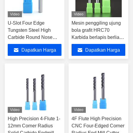
Video
Video
U-Slot Four Edge
Mesin penggiling ujung
Tungsten Steel High
bola grafit HRC70
Carbide Round Nose
Karbida berlapis berlian
Milling Cutter Dynamic
profesional untuk
Dapatkan Harga
Dapatkan Harga
High Efficiency Stainless
pengolahan mekanik
Steel khusus yang kasar
CNC
Terbaik
Terbaik
Video
Video
High Precision 4-Flute 1-
4F Flute High Precision
12mm Corner Radius
CNC Four-Edged Corner
Solid Carbide Endmill
Radius End Mill Cutters